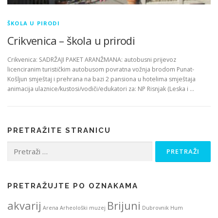
ŠKOLA U PIRODI
Crikvenica – škola u prirodi
Crikvenica: SADRŽAJI PAKET ARANŽMANA: autobusni prijevoz
licenciranim turističkim autobusom povratna vožnja brodom Punat-
Košljun smještaj i prehrana na bazi 2 pansiona u hotelima smještaja
animacija ulaznice/kustosi/vodiči/edukatori za: NP Risnjak (Leska i …
PRETRAŽITE STRANICU
Pretraži:
PRETRAŽUJTE PO OZNAKAMA
akvarij
Brijuni
Arena
Arheološki muzej
Dubrovnik
Hum