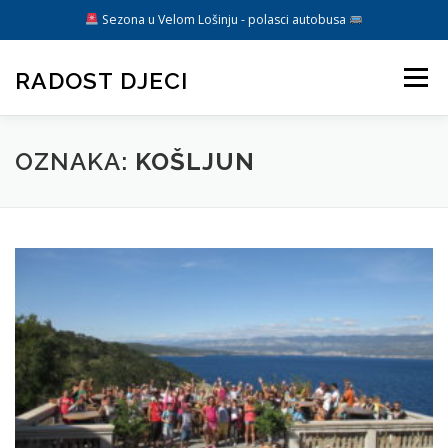
Sezona u Velom Lošinju - polasci autobusa
Preskoči
na
RADOST DJECI
Izbornik
sadržaj
ARANŽMANI
O NAMA
DIREKTIVA EU
BLOG
OZNAKA:
KOŠLJUN
KONTAKT