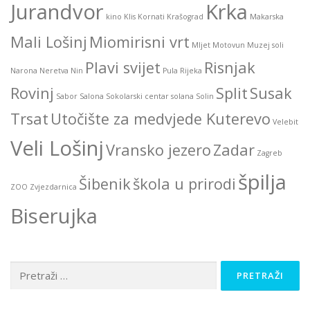
Jurandvor
Krka
kino
Klis
Kornati
Krašograd
Makarska
Mali Lošinj
Miomirisni vrt
Mljet
Motovun
Muzej soli
Plavi svijet
Risnjak
Narona
Neretva
Nin
Pula
Rijeka
Rovinj
Split
Susak
Sabor
Salona
Sokolarski centar
solana
Solin
Trsat
Utočište za medvjede Kuterevo
Velebit
Veli Lošinj
Vransko jezero
Zadar
Zagreb
špilja
Šibenik
škola u prirodi
ZOO
Zvjezdarnica
Biserujka
Pretraži: