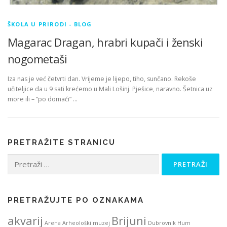
ŠKOLA U PRIRODI - BLOG
Magarac Dragan, hrabri kupači i ženski
nogometaši
Iza nas je već četvrti dan. Vrijeme je lijepo, tiho, sunčano. Rekoše
učiteljice da u 9 sati krećemo u Mali Lošinj. Pješice, naravno. Šetnica uz
more ili – “po domaći” …
PRETRAŽITE STRANICU
Pretraži:
PRETRAŽUJTE PO OZNAKAMA
akvarij
Brijuni
Arena
Arheološki muzej
Dubrovnik
Hum