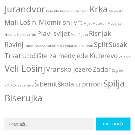
Jurandvor
Krka
kino
Klis
Kornati
Krašograd
Makarska
Mali Lošinj
Miomirisni vrt
Mljet
Motovun
Muzej soli
Plavi svijet
Risnjak
Narona
Neretva
Nin
Pula
Rijeka
Rovinj
Split
Susak
Sabor
Salona
Sokolarski centar
solana
Solin
Trsat
Utočište za medvjede Kuterevo
Velebit
Veli Lošinj
Vransko jezero
Zadar
Zagreb
špilja
Šibenik
škola u prirodi
ZOO
Zvjezdarnica
Biserujka
Pretraži: