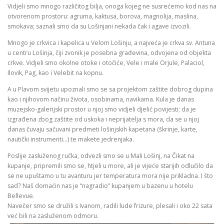
Vidjeli smo mnogo različitog bilja, onoga kojeg ne susrećemo kod nas na
otvorenom prostoru: agruma, kaktusa, borova, magnolija, maslina,
smokava; saznali smo da su Lošinjani nekada čak i agave izvozili.
Mnogo je crkvica i kapelica u Velom Lošinju, a najveća je crkva sv. Antuna
u centru Lošinja, čiji zvonik je posebna građevina, odvojena od objekta
crkve. Vidjeli smo okolne otoke i otočiće, Vele i male Orjule, Palaciol,
Ilovik, Pag, kao i Velebit na kopnu.
A u Plavom svijetu upoznali smo se sa projektom zaštite dobrog dupina
kao i njihovom načinu života, osobinama, navikama. Kula je danas
muzejsko-galerijski prostor u njoj smo vidjeli djelić povijesti; da je
izgrađena zbog zaštite od uskoka i neprijatelja s mora, da se u njoj
danas čuvaju sačuvani predmeti lošinjskih kapetana (škrinje, karte,
nautički instrumenti…) te makete jedrenjaka.
Poslije zasluženog ručka, odvezli smo se u Mali Lošinj, na Čikat na
kupanje, pripremili smo se, htjeli u more, ali je vijeće starijih odlučilo da
se ne upuštamo u tu avanturu jer temperatura mora nije prikladna. I što
sad? Naš domaćin nas je “nagradio” kupanjem u bazenu u hotelu
Bellevue.
Navečer smo se družili s Ivanom, radili lude frizure, plesali i oko 22 sata
već bili na zasluženom odmoru.