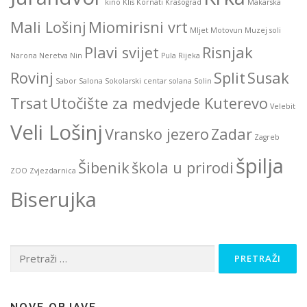
kino
Klis
Kornati
Krašograd
Makarska
Mali Lošinj
Miomirisni vrt
Mljet
Motovun
Muzej soli
Plavi svijet
Risnjak
Narona
Neretva
Nin
Pula
Rijeka
Rovinj
Split
Susak
Sabor
Salona
Sokolarski centar
solana
Solin
Trsat
Utočište za medvjede Kuterevo
Velebit
Veli Lošinj
Vransko jezero
Zadar
Zagreb
špilja
Šibenik
škola u prirodi
ZOO
Zvjezdarnica
Biserujka
Pretraži: