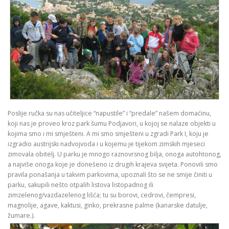
Poslije ručka su nas učiteljice “napustile” i “predale” našem domaćinu,
koji nas je proveo kroz park šumu Podjavori, u kojoj se nalaze objekti u
kojima smo i mi smješteni. A mi smo smješteni u zgradi Park I, koju je
izgradio austrijski nadvojvoda i u kojemu je tijekom zimskih mjeseci
zimovala obitelj. U parku je mnogo raznovrsnog bilja, onoga autohtonog,
a najviše onoga koje je donešeno iz drugih krajeva svijeta. Ponovili smo
pravila ponašanja u takvim parkovima, upoznali što se ne smije činiti u
parku, sakupili nešto otpalih listova listopadnog ili
zimzelenog/vazdazelenog lišća; tu su borovi, cedrovi, čempresi,
magnolije, agave, kaktusi, ginko, prekrasne palme (kanarske datulje,
žumare.).