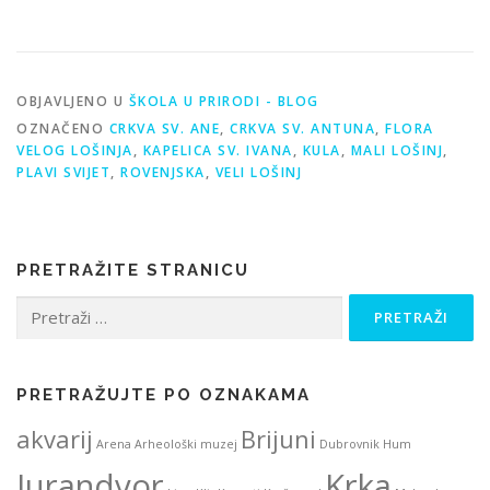
OBJAVLJENO U
ŠKOLA U PRIRODI - BLOG
OZNAČENO
CRKVA SV. ANE
,
CRKVA SV. ANTUNA
,
FLORA
VELOG LOŠINJA
,
KAPELICA SV. IVANA
,
KULA
,
MALI LOŠINJ
,
PLAVI SVIJET
,
ROVENJSKA
,
VELI LOŠINJ
PRETRAŽITE STRANICU
Pretraži:
PRETRAŽUJTE PO OZNAKAMA
akvarij
Brijuni
Arena
Arheološki muzej
Dubrovnik
Hum
Jurandvor
Krka