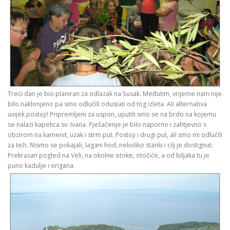
Treći dan je bio planiran za odlazak na Susak. Međutim, vrijeme nam nije
bilo naklonjeno pa smo odlučili odustati od tog izleta. Ali alternativa
uvijek postoji! Pripremljeni za uspon, uputili smo se na brdo na kojemu
se nalazi kapelica sv. Ivana. Pješačenje je bilo naporno i zahtjevno s
obzirom na kamenit, uzak i strm put. Postoji i drugi put, ali smo mi odlučili
za teži. Nismo se pokajali, lagani hod, nekoliko stanki i cilj je dostignut.
Prekrasan pogled na Veli, na okolne otoke, otočiće, a od biljaka tu je
puno kadulje i origana.