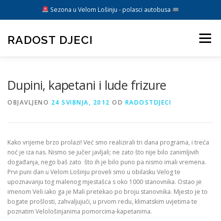
Sezona u Velom Lošinju - polasci autobusa
Preskoči
na
RADOST DJECI
Izbornik
sadržaj
ARANŽMANI
O NAMA
DIREKTIVA EU
BLOG
Dupini, kapetani i lude frizure
OBJAVLJENO
24 SVIBNJA, 2012
OD
RADOSTDJECI
KONTAKT
Kako vrijeme brzo prolazi! Već smo realizirali tri dana programa, i treća
noć je iza nas. Nismo se jučer javljali; ne zato što nije bilo zanimljivih
događanja, nego baš zato što ih je bilo puno pa nismo imali vremena.
Prvi puni dan u Velom Lošinju proveli smo u obilasku Velog te
upoznavanju tog malenog mjestašca s oko 1000 stanovnika. Ostao je
imenom Veli iako ga je Mali pretekao po broju stanovnika. Mjesto je to
bogate prošlosti, zahvaljujući, u prvom redu, klimatskim uvjetima te
poznatim Velološinjanima pomorcima-kapetanima.