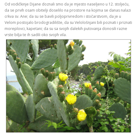
Od vodičkinje Dijane doznali smo da je mjesto naseljeno u 12. stoljeću,
da se prvih osam obitelji doselilo na prostore na kojima se danas nalazi
crkva sv. Ane; da su se bavili poljoprivredom i stočarstvom, da je u
Velom postojalo brodogradilište, da su Velološnjani bili poznati i priznati
moreplovci, kapetani; da su sa svojih dalekih putovanja donosili razne
vrste bilja te ih sadili oko svojih vila.