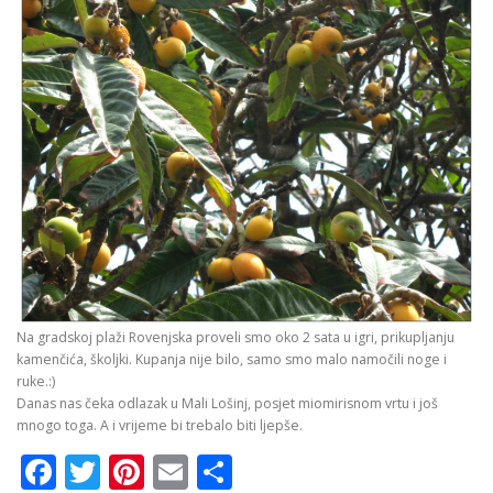
Na gradskoj plaži Rovenjska proveli smo oko 2 sata u igri, prikupljanju
kamenčića, školjki. Kupanja nije bilo, samo smo malo namočili noge i
ruke.:)
Danas nas čeka odlazak u Mali Lošinj, posjet miomirisnom vrtu i još
mnogo toga. A i vrijeme bi trebalo biti ljepše.
Facebook
Twitter
Pinterest
Email
Share