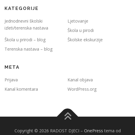
KATEGORIJE
Jednodnevni školski
Ljetovanje
izleti/terenska nastava
Škola u pirodi
Škola u prirodi – blog
Školske ekskurzije
Terenska nastava – blog
META
Prijava
Kanal objava
Kanal komentara
WordPress.org
Copyright © 2026 RADOST DJECI
–
OnePress
tema od