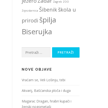
jezero
Zadar
Zagreb
ZOO
Šibenik
škola u
Zvjezdarnica
špilja
prirodi
Biserujka
Pretraži:
NOVE OBJAVE
Vraćam se, Veli Lošinju, tebi
Akvarij, Bašćanska ploča i duga
Magarac Dragan, hrabri kupači i
ženski nogometaši