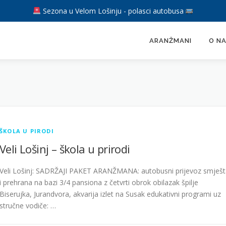
Sezona u Velom Lošinju - polasci autobusa
ARANŽMANI
O N
ŠKOLA U PIRODI
Veli Lošinj – škola u prirodi
Veli Lošinj: SADRŽAJI PAKET ARANŽMANA: autobusni prijevoz smješt
i prehrana na bazi 3/4 pansiona z četvrti obrok obilazak špilje
Biserujka, Jurandvora, akvarija izlet na Susak edukativni programi uz
stručne vodiče: …