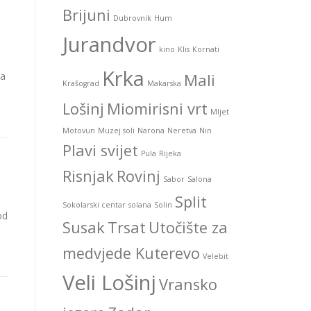
Brijuni
Dubrovnik
Hum
Jurandvor
kino
Klis
Kornati
Krka
ća
Mali
Krašograd
Makarska
Lošinj
Miomirisni vrt
Mljet
Motovun
Muzej soli
Narona
Neretva
Nin
Plavi svijet
Pula
Rijeka
Risnjak
Rovinj
Sabor
Salona
Split
Sokolarski centar
solana
Solin
od
Susak
Trsat
Utočište za
medvjede Kuterevo
Velebit
Veli Lošinj
Vransko