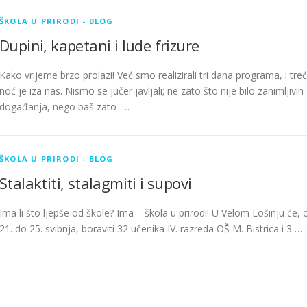
ŠKOLA U PRIRODI - BLOG
Dupini, kapetani i lude frizure
Kako vrijeme brzo prolazi! Već smo realizirali tri dana programa, i tre
noć je iza nas. Nismo se jučer javljali; ne zato što nije bilo zanimljivih
događanja, nego baš zato …
ŠKOLA U PRIRODI - BLOG
Stalaktiti, stalagmiti i supovi
Ima li što ljepše od škole? Ima – škola u prirodi! U Velom Lošinju će, 
21. do 25. svibnja, boraviti 32 učenika IV. razreda OŠ M. Bistrica i 3 …