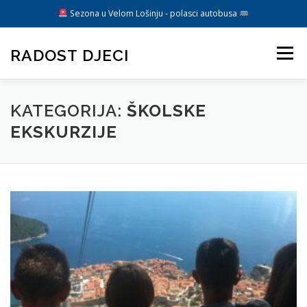
Sezona u Velom Lošinju - polasci autobusa
Preskoči
na
RADOST DJECI
Izbornik
sadržaj
ARANŽMANI
O NAMA
DIREKTIVA EU
BLOG
KATEGORIJA:
ŠKOLSKE
EKSKURZIJE
KONTAKT