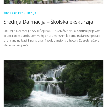
ŠKOLSKE EKSKURZIJE
Srednja Dalmacija – školska ekskurzija
SREDNJA DALMACIJA SADRŽAJI PAKET ARANŽMANA: autobusni prijevoz
licenciranim autobusom vožnja neretvanskim lađama (safari) smještaj i
prehrana na bazi 3 pansiona i 1 polupansiona u hotelu Zagreb ručak u
Neretvanskoj kući …