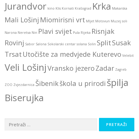
Jurandvor
Krka
kino
Klis
Kornati
Krašograd
Makarska
Mali Lošinj
Miomirisni vrt
Mljet
Motovun
Muzej soli
Plavi svijet
Risnjak
Narona
Neretva
Nin
Pula
Rijeka
Rovinj
Split
Susak
Sabor
Salona
Sokolarski centar
solana
Solin
Trsat
Utočište za medvjede Kuterevo
Velebit
Veli Lošinj
Vransko jezero
Zadar
Zagreb
špilja
Šibenik
škola u prirodi
ZOO
Zvjezdarnica
Biserujka
Pretraži: