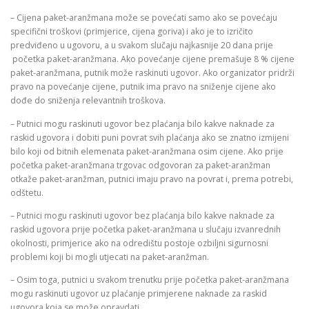
– Cijena paket-aranžmana može se povećati samo ako se povećaju
specifični troškovi (primjerice, cijena goriva) i ako je to izričito
predviđeno u ugovoru, a u svakom slučaju najkasnije 20 dana prije
početka paket-aranžmana. Ako povećanje cijene premašuje 8 % cijene
paket-aranžmana, putnik može raskinuti ugovor. Ako organizator pridrži
pravo na povećanje cijene, putnik ima pravo na sniženje cijene ako
dođe do sniženja relevantnih troškova.
– Putnici mogu raskinuti ugovor bez plaćanja bilo kakve naknade za
raskid ugovora i dobiti puni povrat svih plaćanja ako se znatno izmijeni
bilo koji od bitnih elemenata paket-aranžmana osim cijene. Ako prije
početka paket-aranžmana trgovac odgovoran za paket-aranžman
otkaže paket-aranžman, putnici imaju pravo na povrat i, prema potrebi,
odštetu.
– Putnici mogu raskinuti ugovor bez plaćanja bilo kakve naknade za
raskid ugovora prije početka paket-aranžmana u slučaju izvanrednih
okolnosti, primjerice ako na odredištu postoje ozbiljni sigurnosni
problemi koji bi mogli utjecati na paket-aranžman.
– Osim toga, putnici u svakom trenutku prije početka paket-aranžmana
mogu raskinuti ugovor uz plaćanje primjerene naknade za raskid
ugovora koja se može opravdati.