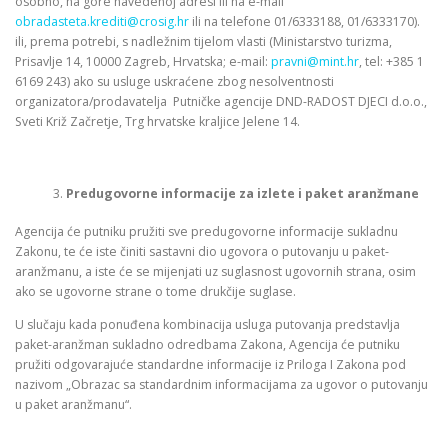
osobno, na gore navedenoj adresi ili na e-mail
obradasteta.krediti@crosig.hr
ili na telefone 01/6333188, 01/6333170).
ili, prema potrebi, s nadležnim tijelom vlasti (Ministarstvo turizma,
Prisavlje 14, 10000 Zagreb, Hrvatska; e-mail:
pravni@mint.hr
, tel: +385 1
6169 243) ako su usluge uskraćene zbog nesolventnosti
organizatora/prodavatelja Putničke agencije DND-RADOST DJECI d.o.o.,
Sveti Križ Začretje, Trg hrvatske kraljice Jelene 14.
Predugovorne informacije za izlete i paket aranžmane
Agencija će putniku pružiti sve predugovorne informacije sukladnu
Zakonu, te će iste činiti sastavni dio ugovora o putovanju u paket-
aranžmanu, a iste će se mijenjati uz suglasnost ugovornih strana, osim
ako se ugovorne strane o tome drukčije suglase.
U slučaju kada ponuđena kombinacija usluga putovanja predstavlja
paket-aranžman sukladno odredbama Zakona, Agencija će putniku
pružiti odgovarajuće standardne informacije iz Priloga I Zakona pod
nazivom „Obrazac sa standardnim informacijama za ugovor o putovanju
u paket aranžmanu“.