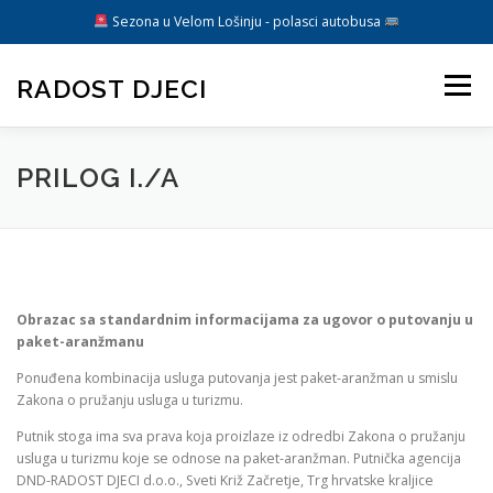
Sezona u Velom Lošinju - polasci autobusa
Preskoči
na
RADOST DJECI
Izbornik
sadržaj
ARANŽMANI
O NAMA
DIREKTIVA EU
BLOG
PRILOG I./A
KONTAKT
Obrazac sa standardnim informacijama za ugovor o putovanju u
paket-aranžmanu
Ponuđena kombinacija usluga putovanja jest paket-aranžman u smislu
Zakona o pružanju usluga u turizmu.
Putnik stoga ima sva prava koja proizlaze iz odredbi Zakona o pružanju
usluga u turizmu koje se odnose na paket-aranžman. Putnička agencija
DND-RADOST DJECI d.o.o., Sveti Križ Začretje, Trg hrvatske kraljice