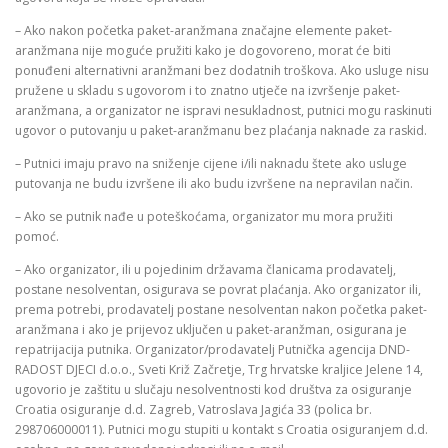
– Ako nakon početka paket-aranžmana značajne elemente paket-
aranžmana nije moguće pružiti kako je dogovoreno, morat će biti
ponuđeni alternativni aranžmani bez dodatnih troškova. Ako usluge nisu
pružene u skladu s ugovorom i to znatno utječe na izvršenje paket-
aranžmana, a organizator ne ispravi nesukladnost, putnici mogu raskinuti
ugovor o putovanju u paket-aranžmanu bez plaćanja naknade za raskid.
– Putnici imaju pravo na sniženje cijene i/ili naknadu štete ako usluge
putovanja ne budu izvršene ili ako budu izvršene na nepravilan način.
– Ako se putnik nađe u poteškoćama, organizator mu mora pružiti
pomoć.
– Ako organizator, ili u pojedinim državama članicama prodavatelj,
postane nesolventan, osigurava se povrat plaćanja. Ako organizator ili,
prema potrebi, prodavatelj postane nesolventan nakon početka paket-
aranžmana i ako je prijevoz uključen u paket-aranžman, osigurana je
repatrijacija putnika. Organizator/prodavatelj Putnička agencija DND-
RADOST DJECI d.o.o., Sveti Križ Začretje, Trg hrvatske kraljice Jelene 14,
ugovorio je zaštitu u slučaju nesolventnosti kod društva za osiguranje
Croatia osiguranje d.d. Zagreb, Vatroslava Jagića 33 (polica br.
298706000011). Putnici mogu stupiti u kontakt s Croatia osiguranjem d.d.