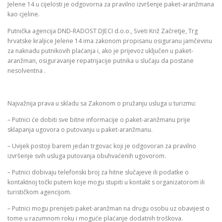
Jelene 14 u cijelosti je odgovorna za pravilno izvršenje paket-aranžmana
kao cjeline.
Putnička agencija DND-RADOST DJECI d.o.o., Sveti Križ Začretje, Trg
hrvatske kraljice Jelene 14 ima zakonom propisanu osiguranu jamčevinu
za naknadu putnikovih plaćanja i, ako je prijevoz uključen u paket-
aranžman, osiguravanje repatrijacije putnika u slučaju da postane
nesolventna .
Najvažnija prava u skladu sa Zakonom o pružanju usluga u turizmu:
– Putnici će dobiti sve bitne informacije o paket-aranžmanu prije
sklapanja ugovora o putovanju u paket-aranžmanu.
– Uvijek postoji barem jedan trgovac koji je odgovoran za pravilno
izvršenje svih usluga putovanja obuhvaćenih ugovorom.
– Putnici dobivaju telefonski broj za hitne slučajeve ili podatke o
kontaktnoj točki putem koje mogu stupiti u kontakt s organizatorom ili
turističkom agencijom.
– Putnici mogu prenijeti paket-aranžman na drugu osobu uz obavijest o
tome u razumnom roku i moguće plaćanje dodatnih troškova.