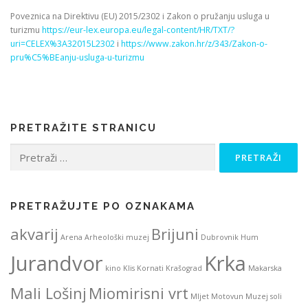
Poveznica na Direktivu (EU) 2015/2302 i Zakon o pružanju usluga u
turizmu
https://eur-lex.europa.eu/legal-content/HR/TXT/?
uri=CELEX%3A32015L2302
i
https://www.zakon.hr/z/343/Zakon-o-
pru%C5%BEanju-usluga-u-turizmu
PRETRAŽITE STRANICU
Pretraži:
PRETRAŽUJTE PO OZNAKAMA
akvarij
Brijuni
Arena
Arheološki muzej
Dubrovnik
Hum
Jurandvor
Krka
kino
Klis
Kornati
Krašograd
Makarska
Mali Lošinj
Miomirisni vrt
Mljet
Motovun
Muzej soli