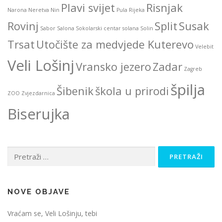
Plavi svijet
Risnjak
Narona
Neretva
Nin
Pula
Rijeka
Rovinj
Split
Susak
Sabor
Salona
Sokolarski centar
solana
Solin
Trsat
Utočište za medvjede Kuterevo
Velebit
Veli Lošinj
Vransko jezero
Zadar
Zagreb
špilja
Šibenik
škola u prirodi
ZOO
Zvjezdarnica
Biserujka
Pretraži:
NOVE OBJAVE
Vraćam se, Veli Lošinju, tebi